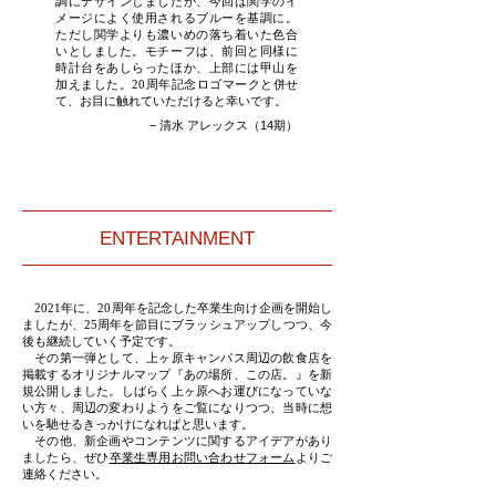
調にデザインしましたが、
今回は関学のイ
メージによく使用されるブルーを基調に。
ただし関学よりも濃いめの落ち着いた色合
いとしました。
モチーフは、前回と同様に
時計台をあしらったほか、
上部には甲山を
加えました。20周年記念ロゴマークと併せ
て、お目に触れていただけると幸いです。
− 清水 アレックス（14期）
ENTERTAINMENT
2021年に、20周年を記念した卒業生向け企画を開始し
ましたが、
25周年を節目にブラッシュアップしつつ、今
後も継続していく予定です。
その第一弾として、上ヶ原キャンパス周辺の飲食店を
掲載するオリジナルマップ
『あの場所、この店。』を新
規公開しました。
しばらく上ヶ原へお運びになっていな
い方々、周辺の変わりようをご覧になりつつ、
当時に想
いを馳せるきっかけになればと思います。
その他、新企画やコンテンツに関するアイデアがあり
ましたら、
​ぜひ
卒業生専用お問い合わせフォーム
よりご
連絡ください。