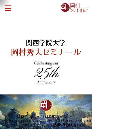
関西学院大学​
岡村秀夫ゼミナール
Celebrating our
25th
Anniversary
2025年
25周年
、岡村ゼミは
を迎えました。
これもひとえに卒業生のみなさまのご支援あってのことです。
感謝の気持ち
​去る20周年に引き続き、25周年でも
を含めて