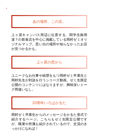
NEW!
あの場所、この店。
上ヶ原キャンパス周辺に位置する、関学生御用
達？の飲食店を中心に掲載している岡村ゼミオリ
ジナルマップ。思い出の場所や知らなかったお店
が見つかるかも。
上ヶ原の窓から
ユニークなお仕事や経歴をもつ岡村ゼミ卒業生と
岡村先生が対談を行うシリーズ動画。ゼミ生限定
公開のコンテンツにはなりますが、興味深いトー
ク間違いなし。
20周年いろはかるた
岡村ゼミ卒業生からのメッセージをかるた形式で
紹介するページ。こちらもゼミ生限定公開です
が、職業や所属も紹介されているので、交流のき
っかけになれば！