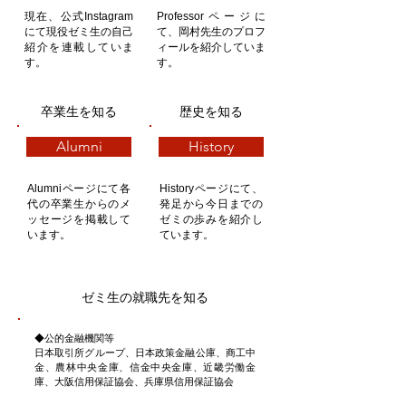
現在、​公式Instagram
Professorページに
にて現役ゼミ生の自己
て、岡村先生のプロフ
紹介を連載していま
ィールを紹介していま
す。
す。
卒業生を知る
歴史を知る
Alumni
History
Alumniページにて各
Historyページにて、
代の卒業生からのメ
発足から今日までの
ッセージを掲載して
ゼミの歩みを紹介し
います。
ています。
ゼミ生の就職先を知る
◆公的金融機関等
日本取引所グループ、
日本政策金融公庫、商工中
金、農林中央金庫、信金中央金庫、近畿労働金
庫、大阪信用保証協会、兵庫県信用保証協会