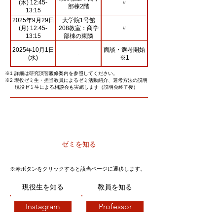
〃
(木) 12:45-
部棟2階
13:15
2025年9月29日
大学院1号館
〃
(月) 12:45-
208教室：商学
13:15
部棟の東隣
2025年10月1日
面談・選考開始
-
(水)
※1
※1 詳細は研究演習履修案内を参照してください。
※2 現役ゼミ生・担当教員によるゼミ活動紹介、選考方法の説明
現役ゼミ生による相談会も実施します（説明会終了後）
​ゼミを知る
※赤ボタンをクリックすると該当ページに遷移します。
現役生を知る
教員を知る
Instagram
Professor