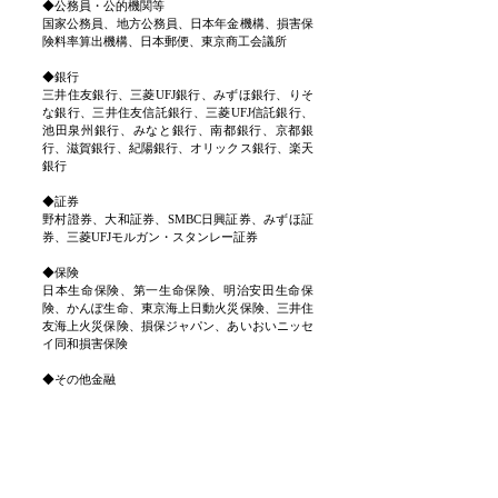
◆公務員・公的機関等
国家公務員、地方公務員、日本年金機構、損害保
険料率算出機構、日本郵便、東京商工会議所
◆銀行
三井住友銀行、三菱UFJ銀行、みずほ銀行、りそ
な銀行、三井住友信託銀行、三菱UFJ信託銀行、
池田泉州銀行、みなと銀行、南都銀行、京都銀
行、滋賀銀行、紀陽銀行、オリックス銀行、楽天
銀行
◆証券
野村證券、大和証券、SMBC日興証券、みずほ証
券、三菱UFJモルガン・スタンレー証券
◆保険
日本生命保険、第一生命保険、明治安田生命保
険、かんぽ生命、東京海上日動火災保険、三井住
友海上火災保険、損保ジャパン、あいおいニッセ
イ同和損害保険
◆その他金融
三井住友トラスト・アセットマネジメント、三井
住友DSアセットマネジメント、大和PIパートナー
ズ、
三井住友カード、JCB、ジャックス、オリッ
クス、三井住友ファイナンス＆リース、三菱HC
キャピタル、GMOフィナンシャルHD、イチネン