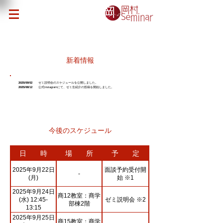
​新着情報
​
2025/09/02
ゼミ説明会のスケジュールを公開しました。
​
2025/08/12
公式Instagramにて、ゼミ生紹介の投稿を開始しました。
​今後のスケジュール
日 時
場 所
予 定
2025年9月22日
面談予約受付開
-
(月)
始 ※1
2025年9月24日
商12教室：商学
ゼミ説明会 ※2
(水) 12:45-
部棟2階
13:15
2025年9月25日
商15教室：商学