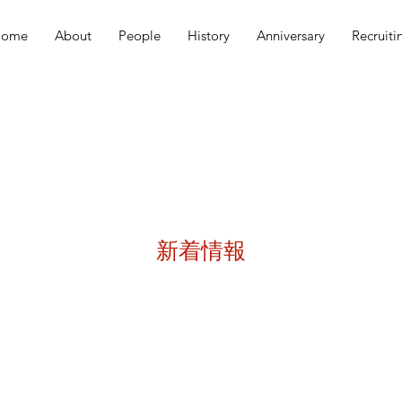
ome
About
People
History
Anniversary
Recruiti
​新着情報
説明会資料等の入手方法については、履修案内掲載の商学部「研究
「個別説明会資料」を参照して下さい。または、履修案内掲載の岡