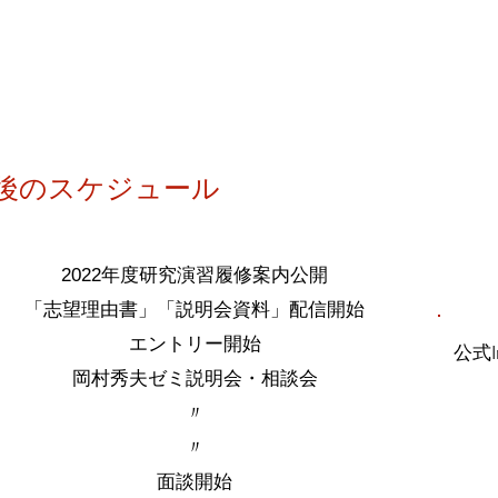
今後のスケジュール
​予 定
2022年度研究演習履修案内公開
​「志望理由書」「説明会資料」配信開始
​エントリー
開始
​公式
​岡村秀夫ゼミ説明会・相談会
〃
〃
​面談開始